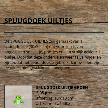
SPUUGDOEK UILTJES
De SPUUGDOEK UILTJES zijn gemaakt van 1
spuugdoekje (30x30 cm) dat voorzien is van
oogjes, een snaveltje, pootjes en een vrolijk gekleurd
buikje. Doordat deze onderdelen weer te verwijderen
zijn, zodat het spuugdoekje gebruikt kan worden, zijn
de uiltjes niet geschikt als speelgoed.
SPUUGDOEK UILTJE GROEN
2,95 p.st.
afmeting: 10 x 10 cm
artikelnr: SU14302