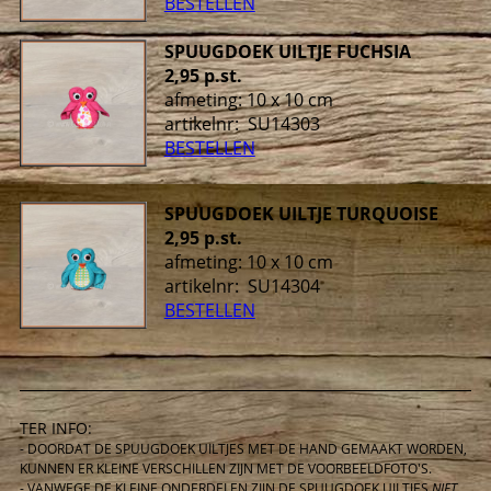
BESTELLEN
SPUUGDOEK UILTJE FUCHSIA
2,95 p.st.
afmeting: 10 x 10 cm
artikelnr: SU14303
BESTELLEN
SPUUGDOEK UILTJE TURQUOISE
2,95 p.st.
afmeting: 10 x 10 cm
artikelnr: SU14304
BESTELLEN
TER INFO:
- DOORDAT DE SPUUGDOEK UILTJES MET DE HAND GEMAAKT WORDEN,
KUNNEN ER KLEINE VERSCHILLEN ZIJN MET DE VOORBEELDFOTO'S.
- VANWEGE DE KLEINE ONDERDELEN ZIJN DE SPUUGDOEK UILTJES
NIET