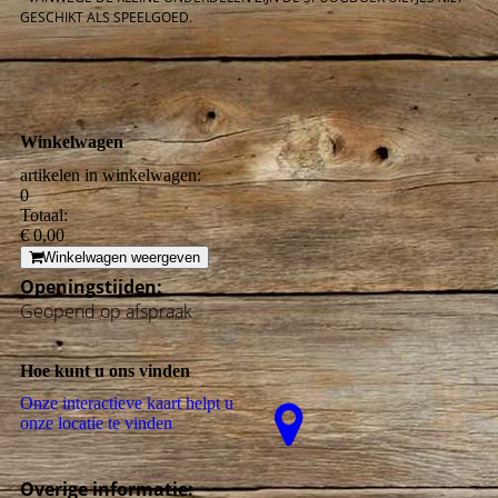
GESCHIKT ALS SPEELGOED.
Winkelwagen
artikelen in winkelwagen:
0
Totaal:
€ 0,00
Winkelwagen weergeven
Openingstijden:
Geopend op afspraak
Hoe kunt u ons vinden
Onze interactieve kaart helpt u
onze locatie te vinden
Overige informatie: