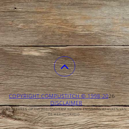
COPYRIGHT COMPUSTITCH © 1998-20
26
DISCLAIMER
- DE KLEUREN OP UW BEELDSCHERM KUNNEN ENIGSZINS AFWIJKEN VAN
DE WERKELIJKHEID.