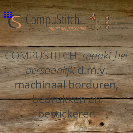
COMPUSTITCH
maakt het
persoonlijk
d.m.v.
machinaal borduren,
bedrukken en
bestickeren