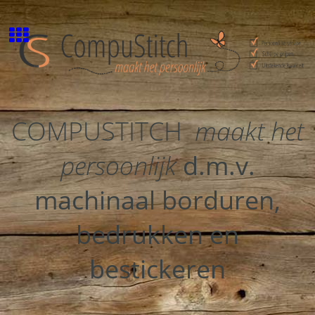
COMPUSTITCH
maakt het
persoonlijk
d.m.v.
machinaal borduren,
bedrukken en
bestickeren