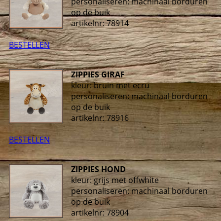
personaliseren: machinaal borduren
op de buik
artikelnr: 78914
BESTELLEN
ZIPPIES GIRAF
kleur: bruin met ecru
personaliseren: machinaal borduren
op de buik
artikelnr: 78916
BESTELLEN
ZIPPIES HOND
kleur: grijs met offwhite
personaliseren: machinaal borduren
op de buik
artikelnr: 78904