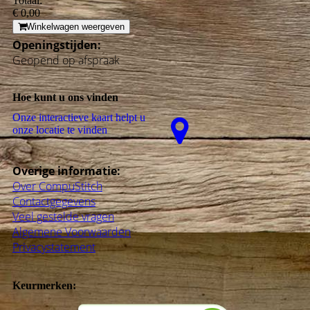
Totaal:
€ 0,00
Winkelwagen weergeven
Openingstijden:
Geopend op afspraak
Hoe kunt u ons vinden
Onze interactieve kaart helpt u
onze locatie te vinden
Overige informatie:
Over CompuStitch
Contactgegevens
Veel gestelde vragen
Algemene Voorwaarden
Privacystatement
Keurmerken: