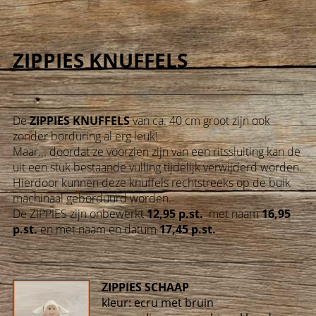
ZIPPIES KNUFFELS
De
ZIPPIES KNUFFELS
van ca. 40 cm groot zijn ook
zonder borduring al erg leuk!
Maar... doordat ze voorzien zijn van een ritssluiting kan de
uit een stuk bestaande vulling tijdelijk verwijderd worden.
Hierdoor kunnen deze knuffels rechtstreeks op de buik
machinaal geborduurd worden.
De ZIPPIES zijn onbewerkt
12,95 p.st.
met naam
16,95
p.st.
en met naam en datum
17,45 p.st.
ZIPPIES SCHAAP
kleur:
ecru met bruin