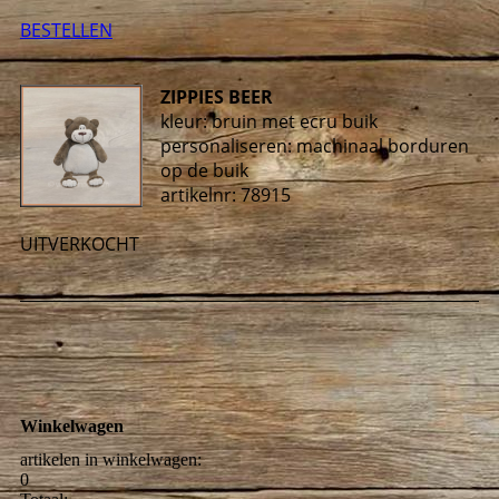
BESTELLEN
ZIPPIES BEER
kleur: bruin met ecru buik
personaliseren: machinaal borduren
op de buik
artikelnr: 78915
UITVERKOCHT
Winkelwagen
artikelen in winkelwagen:
0