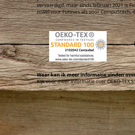
vervaardigd, maar sinds februari 2021 is Fu
zowel voor Funnies als voor CompuStitch, d
Waar kan ik meer informatie vinden ov
Kijk voor meer informatie over OEKO-TEX 