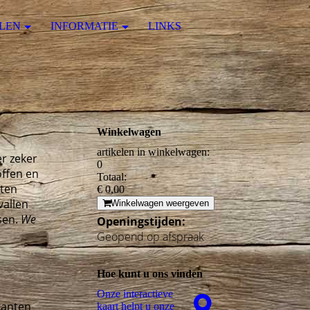
LEN
INFORMATIE
LINKS
Winkelwagen
artikelen in winkelwagen:
r zeker
0
offen en
Totaal:
cten
€ 0,00
vallen
Winkelwagen weergeven
sen.
We
Openingstijden:
Geopend op afspraak
Hoe kunt u ons vinden
Onze interactieve
kanten
kaart helpt u onze