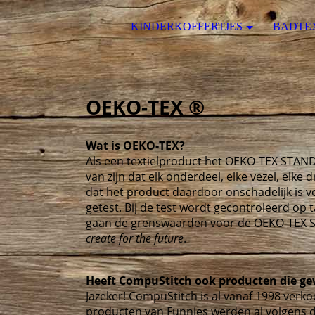
KINDERKOFFERTJES
BADTE
OEKO-TEX ®
Wat is OEKO-TEX?
Als een textielproduct het OEKO-TEX STANDA
van zijn dat elk onderdeel, elke vezel, elke 
dat het product daardoor onschadelijk is v
getest. Bij de test wordt gecontroleerd op t
gaan de grenswaarden voor de OEKO-TEX ST
create for the future
.
Heeft CompuStitch ook producten die ge
Jazeker! CompuStitch is al vanaf 1998 verko
producten van Funnies werden al volgens de