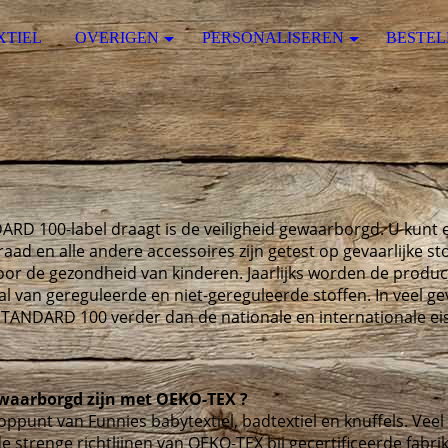
XTIEL
OVERIGEN
PERSONALISEREN
BESTEL
RD 100-label draagt is de veiligheid gewaarborgd. U kunt e
draad en alle andere accessoires zijn getest op gevaarlijke st
oor de gezondheid van kinderen. Jaarlijks worden de produ
al van gereguleerde en niet-gereguleerde stoffen. In veel ge
ANDARD 100 verder dan de nationale en internationale ei
waarborgd zijn met OEKO-TEX ?
oppunt van Funnies babytextiel, badtextiel en knuffels. Veel
 strenge richtlijnen van OEKO-TEX bij gecertificeerde fabri