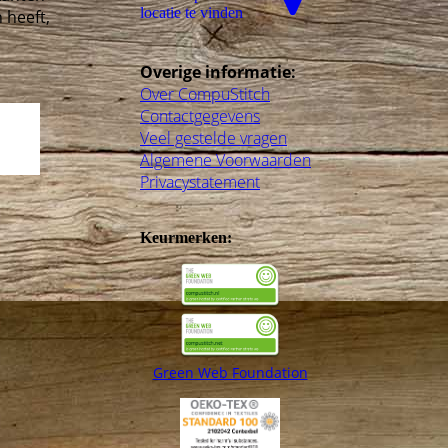
locatie te vinden
 heeft,
Overige informatie:
Over CompuStitch
Contactgegevens
Veel gestelde vragen
Algemene Voorwaarden
Privacystatement
Keurmerken:
Green Web Foundation