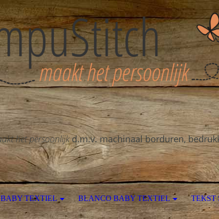
akt het persoonlijk
d.m.v. machinaal borduren, bedruk
BABY TEXTIEL
BLANCO BABY TEXTIEL
TEKST