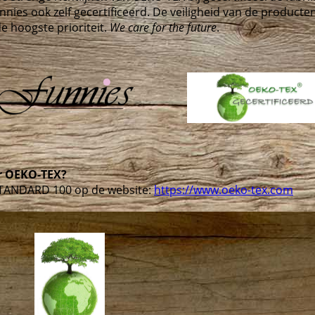
nnies ook zelf gecertificeerd. De veiligheid van de producten
e hoogste prioriteit.
We care for the future
.
er OEKO-TEX?
STANDARD 100 op de website:
https://www.oeko-tex.com